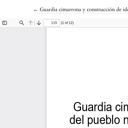
Volver a los detalles del artículo
←
Guardia cimarrona y construcción de id