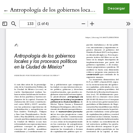
Volver a los detalles del artículo
←
Antropología de los gobiernos locales y los procesos políticos en la Ciudad de México, Héctor Tejera Gaona y Emanuel Rodríguez Domínguez
Descargar