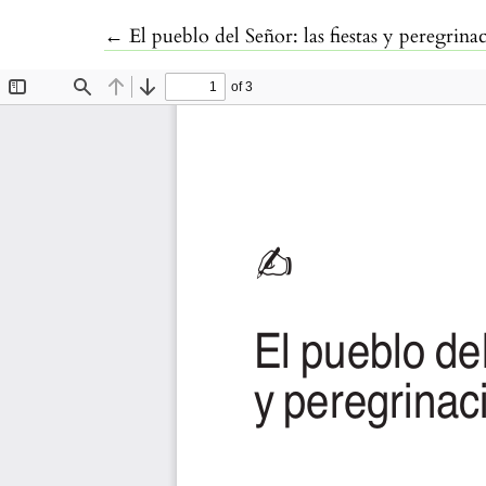
Volver a los detalles del artículo
←
El pueblo del Señor: las fiestas y peregr