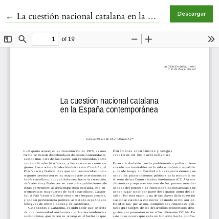
Volver a los detalles del artículo
←
La cuestión nacional catalana en la España contemporánea
Descargar