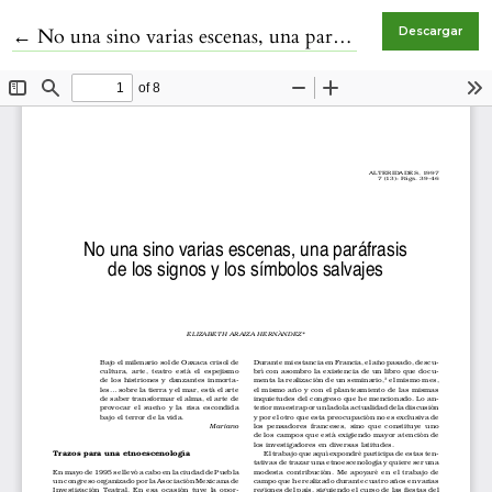
Volver a los detalles del artículo
←
No una sino varias escenas, una paráfrasis de los signos y los símbolos salvajes
Descargar