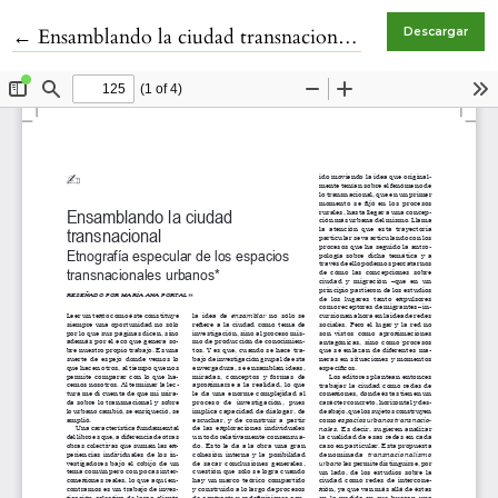
Volver a los detalles del artículo
←
Ensamblando la ciudad transnacional. Etnografía especular de los espacios transnacionales urbanos
Descargar