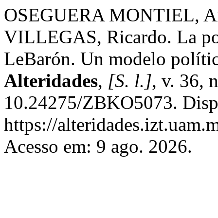
OSEGUERA MONTIEL, An
VILLEGAS, Ricardo. La po
LeBarón. Un modelo políti
Alteridades
,
[S. l.]
, v. 36,
10.24275/ZBKO5073. Disp
https://alteridades.izt.uam
Acesso em: 9 ago. 2026.