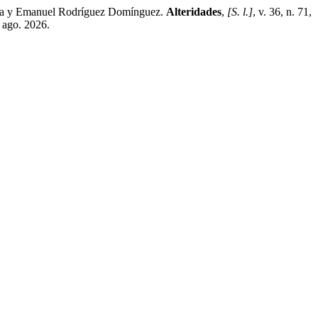
ona y Emanuel Rodríguez Domínguez.
Alteridades
,
[S. l.]
, v. 36, n. 71,
 ago. 2026.