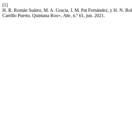
[1]
H. R. Román Suárez, M. A. Gracia, J. M. Pat Fernández, y H. N. Roldá
Carrillo Puerto, Quintana Roo»,
Alte
, n.º 61, jun. 2021.