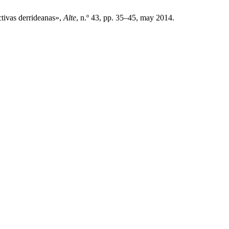
ctivas derrideanas»,
Alte
, n.º 43, pp. 35–45, may 2014.