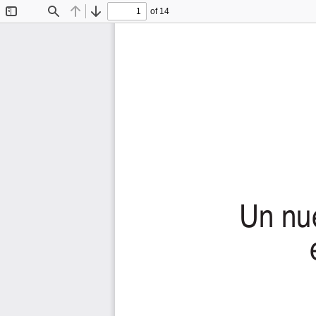
of 14
Toggle
Find
Previous
Next
Sidebar
Un nue