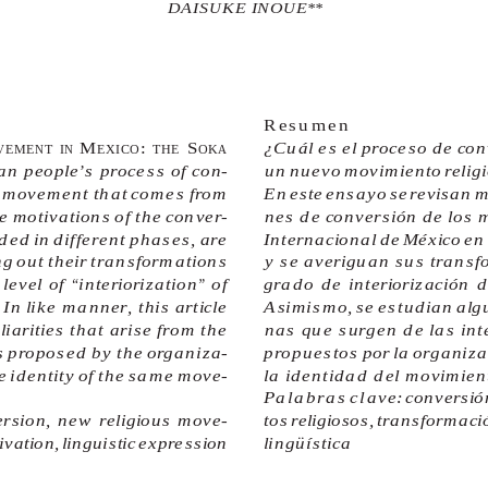
DAISUKE INOUE**
Resumen
 M
: 
 S
¿Cuál es el proceso de co
VEMENT
IN
EXICO
THE
OKA
an people’s process of con-
un nuevo movimiento religi
us movement that comes from
En este ensayo se revisan 
he motivations of the conver-
nes de conversión de los
ded in different phases, are
Internacional de México en 
ng out their transformations
y se averiguan sus transf
evel of “interiorization” of
grado de interiorización 
In like manner, this article
Asimismo, se estudian alg
arities that arise from the
nas que surgen de las int
es proposed by the organiza-
propuestos por la organiz
e identity of the same move-
la identidad del movimien
Palabras clave:
conversión
ersion, new religious move-
tos religiosos, transformaci
vation, linguistic expression
lingüística