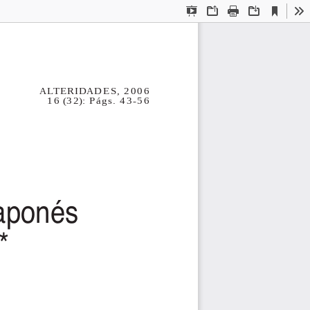
Current
Presentation
Open
Print
Download
To
View
Mode
ALTERIDADES, 2006
16 (32): Págs. 43-56
japonés
*