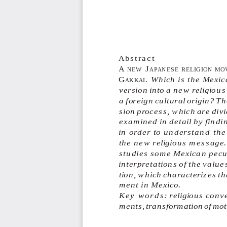
Abstract
A 
 J
NEW
APANESE
RELIGION
MO
G
. Which is the Mexic
AKKAI
version into a new religio
a foreign cultural origin? T
sion process, which are divi
examined in detail by findi
in order to understand the l
the new religious message. 
studies some Mexican peculi
interpretations of the valu
tion, which characterizes th
ment in Mexico.
Key words:
 religious conv
ments, transformation of moti