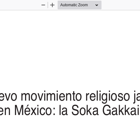
Zoom
Zoom
Out
In
vo movimiento religioso 
en México: la Soka Gakkai