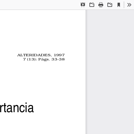
Current
Presentation
Open
Print
Download
To
View
Mode
ALTERIDADES, 1997
7 (13): Págs. 33-38
rtancia