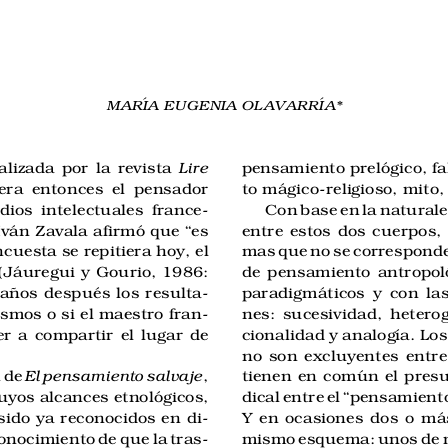
MARÍA EUGENIA OLAVARRÍA*
izada por la revista 
Lire
pensamiento prelógico, f
era entonces el pensador
to mágico-religioso, mito,
ios intelectuales france-
Con base en la naturale
Iván Zavala afirmó que “es
entre estos dos cuerpos,
cuesta se repitiera hoy, el
mas que no se corresponde
 (Jáuregui y Gourio, 1986:
de pensamiento antropoló
 años después los resulta-
paradigmáticos y con las
smos o si el maestro fran-
nes: sucesividad, heterog
r a compartir el lugar de
cionalidad y analogía. L
no son excluyentes entre
 de 
El pensamiento salvaje
,
tienen en común el presu
cuyos alcances etnológicos,
dical entre el “pensamiento
 sido ya reconocidos en di-
Y en ocasiones dos o más
conocimiento de que la tras-
mismo esquema: unos de 