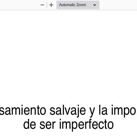
Zoom
Zoom
Out
In
samiento salvaje y la impo
de ser imperfecto