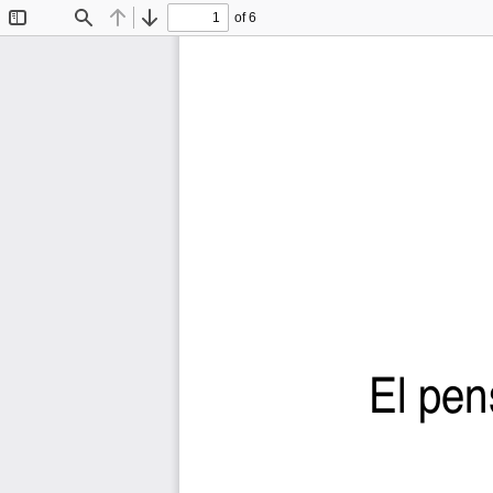
of 6
Toggle
Find
Previous
Next
Sidebar
El pen