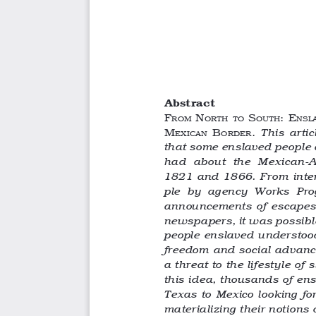
Abstract
F
 N
 S
: e
rom
orth
to
outh
NSl
m
  B
.
This  artic
exicaN
order
that some enslaved people 
had  about  the  Mexican-
1821 and 1866. From inte
ple  by  agency  Works  Pro
announcements of escapes
newspapers, it was possible
people enslaved understood
freedom and social advance
a threat to the lifestyle of
this idea, thousands of en
Texas to Mexico looking for
materializing their notions 