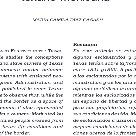
MARÍA CAMILA DÍAZ CASAS**
Resumen
 F
 t
-
En  este  artículo  se  est
aved
ugitiveS
iN
the
exaN
le  studies  the  conceptions  
algunos  esclavizados  y  p
and slave owners of Texas 
Texas tenían sobre la fro
American  border  between  
entre 1821 y1866. A parti
rviews with enslaved peo
-
a los esclavizados por la
gress  Administration  and  
ministration y de los anun
 published in some Texan 
algunos periódicos texano
 to observe that, while the 
mientras los esclavizados
 the border as a space of 
un espacio de libertad y 
ment, it also represented 
para  sus  propietarios,  r
 slave owners. Motivated by 
sus condiciones de vida. Mo
slaved people crossed from 
de esclavizados cruzaron 
 better life conditions and 
mejores condiciones de vi
ciones acerca de la fronte
of the border.