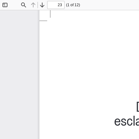
(1 of 12)
Toggle
Find
Previous
Next
Sidebar
escl