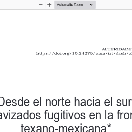
Zoom
Zoom
Out
In
ALTERIDADES,
https://doi.org/10.24275/uam/izt/dcsh/a
Desde el norte hacia el sur
avizados fugitivos en la fro
texano-mexicana*