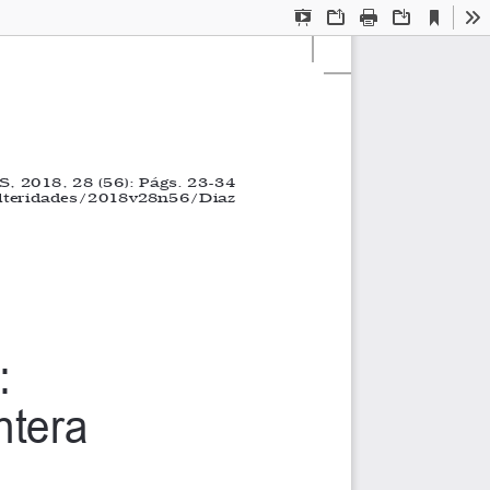
Current
Presentation
Open
Print
Download
To
View
Mode
 2018, 28 (56): Págs. 23-34
lteridades/2018v28n56/Diaz
: 
ntera 