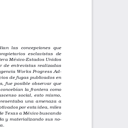
udian  las  concepciones  que  
ropietarios  esclavistas  de  
ntera México-Estados Unidos 
r de entrevistas realizadas 
-
 agencia Works Progress Ad
cios de fugas publicados en 
s, fue posible observar que 
 concebían la frontera como 
ascenso social, esto mismo, 
epresentaba  una  amenaza  a  
tivados por esta idea, miles 
de Texas a México buscando 
da y materializando sus no
-
ra.