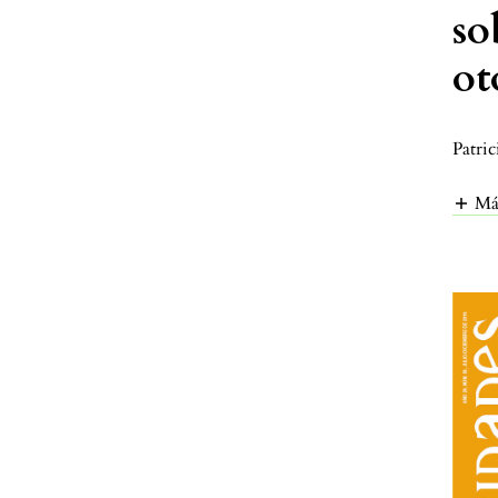
so
ot
Patric
Má