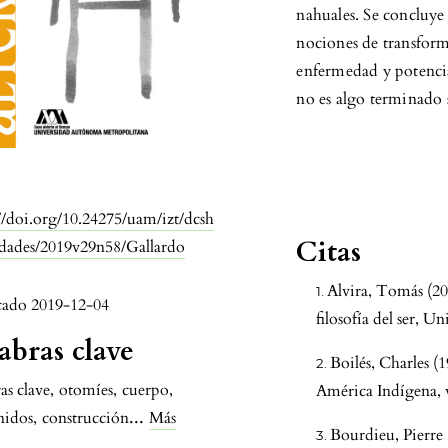
nahuales. Se concluye 
nociones de transforma
enfermedad y potencia
no es algo terminado 
:
://doi.org/10.24275/uam/izt/dcsh
Citas
ridades/2019v29n58/Gallardo
Alvira, Tomás (200
cado 2019-12-04
filosofía del ser, 
abras clave
Boilés, Charles (1
as clave
,
otomíes
,
cuerpo
,
América Indígena, v
...
nidos
,
construcción
Más
Bourdieu, Pierre 