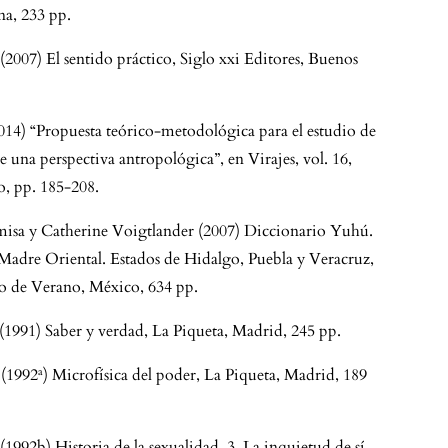
a, 233 pp.
(2007) El sentido práctico, Siglo xxi Editores, Buenos
014) “Propuesta teórico-metodológica para el estudio de
e una perspectiva antropológica”, en Virajes, vol. 16,
o, pp. 185-208.
isa y Catherine Voigtlander (2007) Diccionario Yuhú.
 Madre Oriental. Estados de Hidalgo, Puebla y Veracruz,
co de Verano, México, 634 pp.
(1991) Saber y verdad, La Piqueta, Madrid, 245 pp.
(1992ª) Microfísica del poder, La Piqueta, Madrid, 189
(1992b) Historia de la sexualidad. 3. La inquietud de sí,