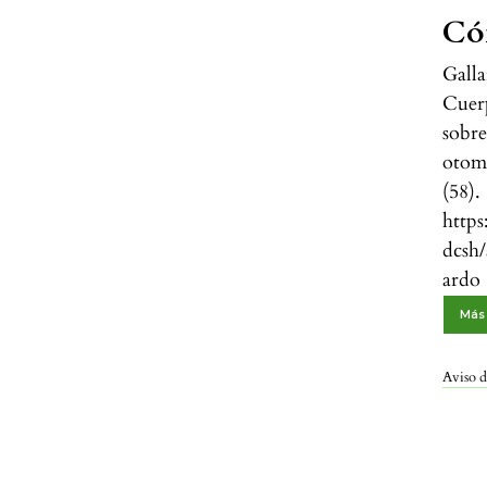
Có
Galla
Cuerp
sobre
otomí
(58).
https
dcsh/
ardo
Más 
Aviso d