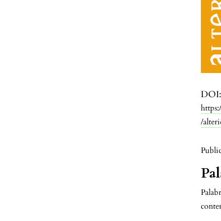
DOI
https
/alte
Publi
Pal
Palabr
conte