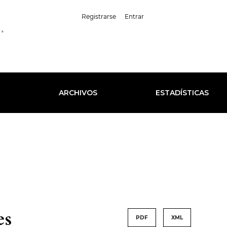
##plugins.themes.healt
Registrarse
Entrar
Español (España)
L
ARCHIVOS
ESTADÍSTICAS
es
PDF
XML