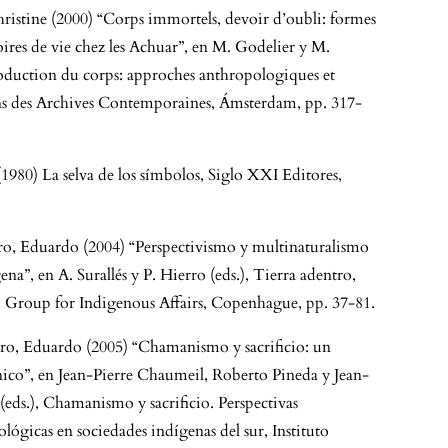
istine (2000) “Corps immortels, devoir d’oubli: formes
oires de vie chez les Achuar”, en M. Godelier y M.
roduction du corps: approches anthropologiques et
ons des Archives Contemporaines, Ámsterdam, pp. 317-
1980) La selva de los símbolos, Siglo XXI Editores,
ro, Eduardo (2004) “Perspectivismo y multinaturalismo
na”, en A. Surallés y P. Hierro (eds.), Tierra adentro,
 Group for Indigenous Affairs, Copenhague, pp. 37-81.
tro, Eduardo (2005) “Chamanismo y sacrificio: un
co”, en Jean-Pierre Chaumeil, Roberto Pineda y Jean-
eds.), Chamanismo y sacrificio. Perspectivas
ológicas en sociedades indígenas del sur, Instituto