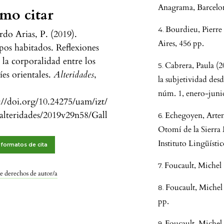
Anagrama, Barcelon
mo citar
Bourdieu, Pierre 
rdo Arias, P. (2019).
Aires, 456 pp.
os habitados. Reflexiones
 la corporalidad entre los
Cabrera, Paula (2
es orientales.
Alteridades
,
la subjetividad desd
núm. 1, enero-juni
://doi.org/10.24275/uam/izt/
alteridades/2019v29n58/Gall
Echegoyen, Artem
Otomí de la Sierra
Instituto Lingüísti
formatos de cita
Foucault, Michel 
e derechos de autor/a
Foucault, Michel 
pp.
Foucault, Michel 