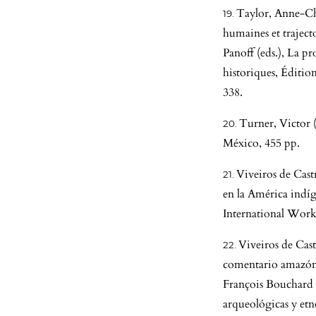
Taylor, Anne-Chr
humaines et traject
Panoff (eds.), La p
historiques, Éditi
338.
Turner, Victor (
México, 455 pp.
Viveiros de Cast
en la América indíge
International Work
Viveiros de Cas
comentario amazóni
François Bouchard (
arqueológicas y etn