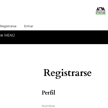
##plugins.themes.healthSciences.language.t
Registrarse
Entrar
Español (España)
MENÚ
Registrarse
Perfil
Nombre