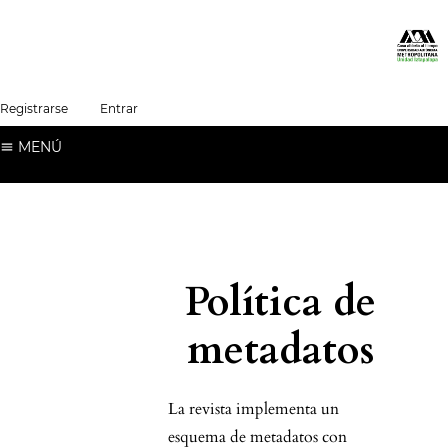
##plugins.themes.healthSciences.language.t
Registrarse
Entrar
Español (España)
MENÚ
Política de
metadatos
La revista implementa un
esquema de metadatos con