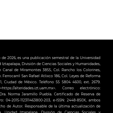
o de 2026, es una publicación semestral de la Universidad
Iztapalapa, División de Ciencias Sociales y Humanidades,
 Canal de Miramontes 3855, Col. Rancho los Colorines,
. Ferrocarril San Rafael Atlixco 186, Col. Leyes de Reforma
001, Ciudad de México. Teléfono 55 5804 4600, ext. 2679.
s://alteridades.izt.uam.mx>. Correo electrónico:
ra. Norma Jaramillo Puebla. Certificado de Reserva de
o: 04-2015-112311463800-203, e-ISSN: 2448-850X, ambos
cho de Autor. Responsable de la última actualización de
 Unidad Iztapalapa, División de Ciencias Sociales y