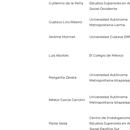
Guillermo de la Peña
Estudios Superiores en 
Social-Occidente
Universidad Autónoma
Gustavo Lins Ribeiro
Metropolitana-Lerma
Jerôme Monnet
Universidad Gustave Eiff
Luis Aboites
El Colegio de México
Universidad Autónoma
Margarita Zárate
Metropolitana-Iztapala
Universidad Autónoma
Néstor García Canclini
Metropolitana-Iztapala
Centro de Investigacione
Paola Sesia
Estudios Superiores en 
Social-Pacifico Sur