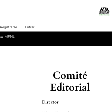
##plugins.themes.healthSciences.language.t
Registrarse
Entrar
Español (España)
MENÚ
Comité
Editorial
Director