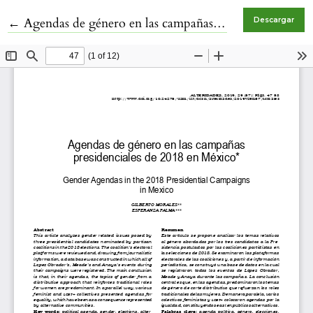
Volver a los detalles del artículo
←
Agendas de género en las campañas presidenciales de 2018 en México
Descargar