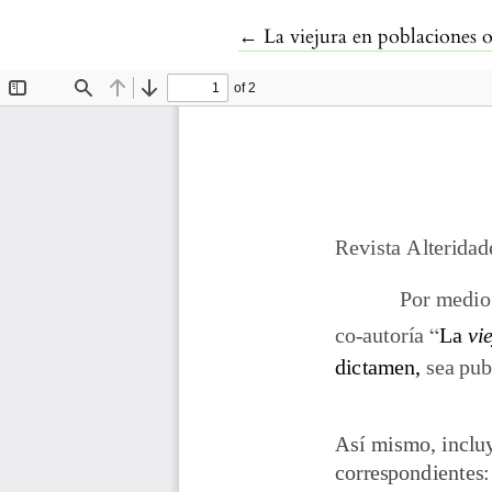
Volver a los detalles del art
←
La viejura en poblaciones 