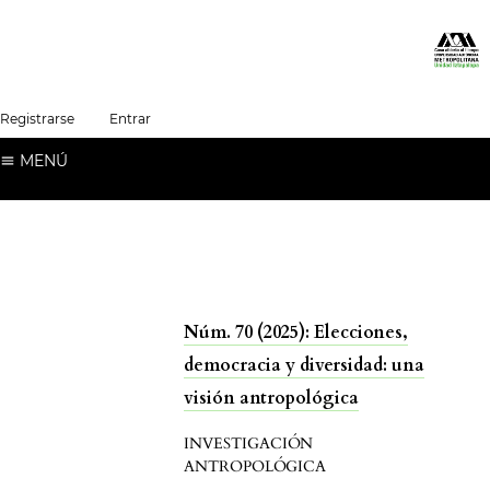
##plugins.themes.healthSciences.language.t
Registrarse
Entrar
Español (España)
MENÚ
Núm. 70 (2025): Elecciones,
democracia y diversidad: una
visión antropológica
INVESTIGACIÓN
ANTROPOLÓGICA