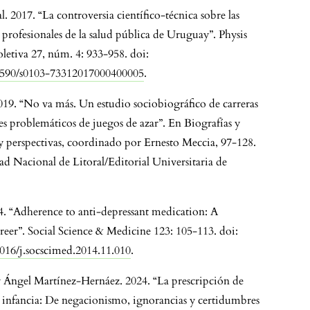
al. 2017. “La controversia científico-técnica sobre las
profesionales de la salud pública de Uruguay”. Physis
letiva 27, núm. 4: 933-958. doi:
.1590/s0103-73312017000400005
.
019. “No va más. Un estudio sociobiográfico de carreras
s problemáticos de juegos de azar”. En Biografías y
y perspectivas, coordinado por Ernesto Meccia, 97-128.
ad Nacional de Litoral/Editorial Universitaria de
4. “Adherence to anti-depressant medication: A
eer”. Social Science & Medicine 123: 105-113. doi:
1016/j.socscimed.2014.11.010
.
 Ángel Martínez-Hernáez. 2024. “La prescripción de
a infancia: De negacionismo, ignorancias y certidumbres