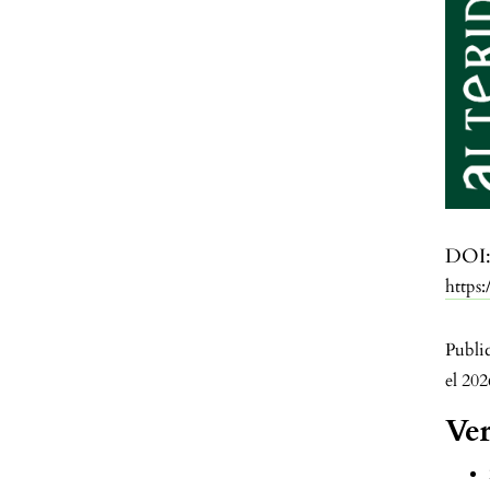
DOI
https
Publi
el 20
Ver