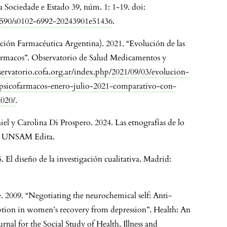
ta Sociedade e Estado 39, núm. 1: 1-19. doi:
.1590/s0102-6992-20243901e51436
.
ión Farmacéutica Argentina). 2021. “Evolución de las
fármacos”. Observatorio de Salud Medicamentos y
servatorio.cofa.org.ar/index.php/2021/09/03/evolucion-
-psicofarmacos-enero-julio-2021-comparativo-con-
2020/
.
el y Carolina Di Prospero. 2024. Las etnografías de lo
n: UNSAM Edita.
. El diseño de la investigación cualitativa. Madrid:
. 2009. “Negotiating the neurochemical self: Anti-
tion in women’s recovery from depression”. Health: An
urnal for the Social Study of Health, Illness and