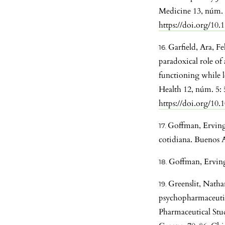
Medicine 13, núm. 
https://doi.org/10
Garfield, Ara, F
paradoxical role of
functioning while l
Health 12, núm. 5: 
https://doi.org/10
Goffman, Erving.
cotidiana. Buenos 
Goffman, Erving
Greenslit, Nath
psychopharmaceutic
Pharmaceutical Stu