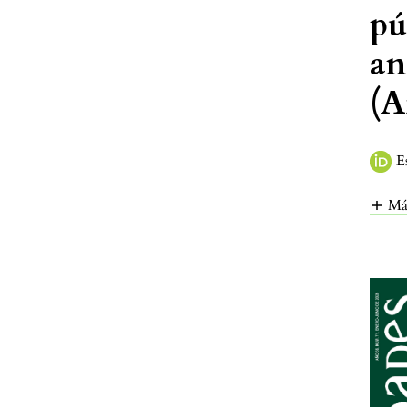
pú
an
(A
E
Má