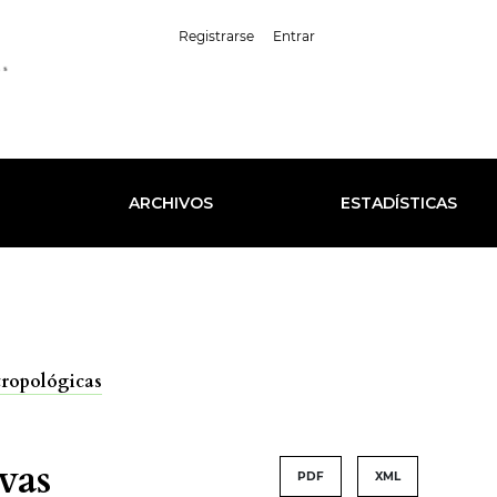
##plugins.themes.healt
Registrarse
Entrar
Español (España)
L
ARCHIVOS
ESTADÍSTICAS
tropológicas
vas
PDF
XML