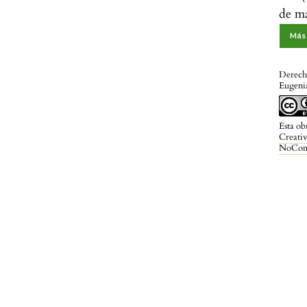
de m
Más 
Derecho
Eugeni
Esta ob
Creati
NoCome