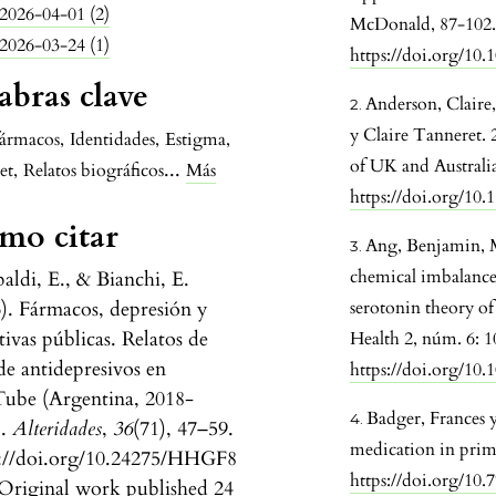
2026-04-01 (2)
McDonald, 87-102.
2026-03-24 (1)
https://doi.org/10
abras clave
Anderson, Claire
y Claire Tanneret. 2
fármacos
,
Identidades
,
Estigma
,
of UK and Australi
...
et
,
Relatos biográficos
Más
https://doi.org/1
mo citar
Ang, Benjamin, M
chemical imbalance 
aldi, E., & Bianchi, E.
). Fármacos, depresión y
serotonin theory of
tivas públicas. Relatos de
Health 2, núm. 6: 1
de antidepresivos en
https://doi.org/10
ube (Argentina, 2018-
Badger, Frances 
).
Alteridades
,
36
(71), 47–59.
medication in prim
s://doi.org/10.24275/HHGF8
https://doi.org/10.
Original work published 24