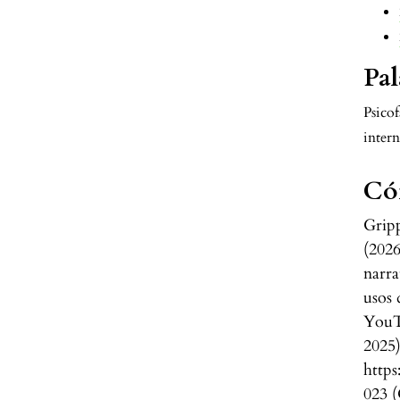
Pal
Psico
intern
Có
Gripp
(2026
narra
usos 
YouT
2025
http
023 (