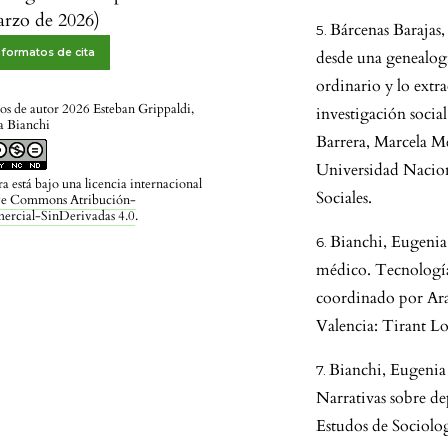
arzo de 2026)
Bárcenas Barajas,
formatos de cita
desde una genealogí
ordinario y lo extr
s de autor 2026 Esteban Grippaldi,
investigación socia
a Bianchi
Barrera, Marcela Me
Universidad Nacion
ra está bajo una licencia internacional
Sociales.
ve Commons Atribución-
rcial-SinDerivadas 4.0
.
Bianchi, Eugenia
médico. Tecnologías
coordinado por Ar
Valencia: Tirant L
Bianchi, Eugenia 
Narrativas sobre d
Estudos de Sociolog