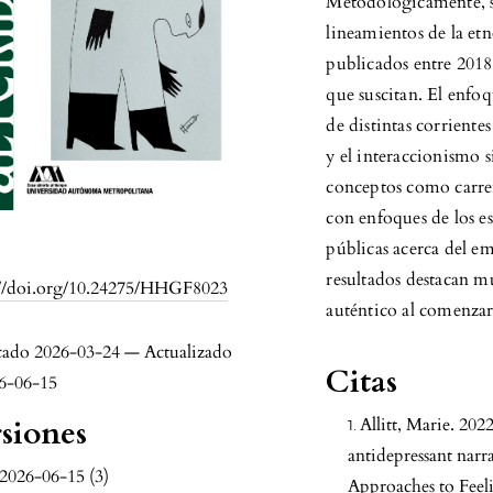
Metodológicamente, s
lineamientos de la et
publicados entre 2018 
que suscitan. El enfoq
de distintas corriente
y el interaccionismo 
conceptos como carrer
con enfoques de los es
públicas acerca del e
:
resultados destacan mú
://doi.org/10.24275/HHGF8023
auténtico al comenzar,
cado 2026-03-24 — Actualizado
Citas
26-06-15
siones
Allitt, Marie. 2022
antidepressant narr
2026-06-15 (3)
Approaches to Feel