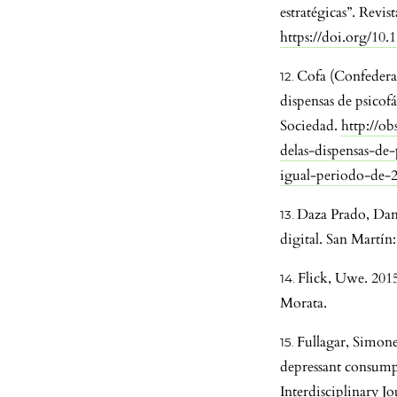
estratégicas”. Revis
https://doi.org/10
Cofa (Confederac
dispensas de psico
Sociedad.
http://ob
delas-dispensas-de
igual-periodo-de-
Daza Prado, Dani
digital. San Martí
Flick, Uwe. 2015
Morata.
Fullagar, Simone
depressant consump
Interdisciplinary Jo