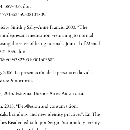
4: 389-406. doi:
.1177/1363459308101809
.
elicity Smith y Sally-Anne Francis. 2003. “The
 antidepressant medication -returning to normal
osing the sense of being normal”. Journal of Mental
521-535. doi:
.1080/09638230310001603582
.
 2006. La presentación de la persona en la vida
Aires: Amorrortu.
. 2015. Estigma. Buenos Aires: Amorrortu.
an. 2015. “Dep®esion and consum♀tion:
als, branding, and new identity practices”. En The
dies Reader, editado por Sergio Sismondo y Jeremy