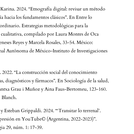
 Karina. 2024. “Etnografía digital: revisar un método
a hacia los fundamentos clásicos”. En Entre lo
aordinario. Estrategias metodológicas para la
l cualitativa, compilado por Laura Montes de Oca
neses Reyes y Marcela Rosales, 33-54. México:
al Autónoma de México-Instituto de Investigaciones
. 2022. “La construcción social del conocimiento
, diagnósticos y fármacos”. En Sociología de la salud,
antxa Grau i Muñoz y Aina Faus-Bertomeu, 123-160.
o Blanch.
y Esteban Grippaldi. 2024. “‘Transitar lo terrenal’.
epresión en YouTube© (Argentina, 2022-2023)”.
ia 29, núm. 1: 17-39.