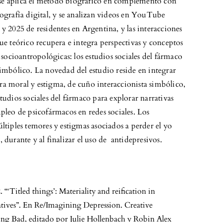
e aplica el método biográfico en complemento con
nografía digital, y se analizan videos en YouTube
y 2025 de residentes en Argentina, y las interacciones
ue teórico recupera e integra perspectivas y conceptos
s socioantropológicas: los estudios sociales del fármaco
simbólico. La novedad del estudio reside en integrar
a moral y estigma, de cuño interaccionista simbólico,
tudios sociales del fármaco para explorar narrativas
mpleo de psicofármacos en redes sociales. Los
ltiples temores y estigmas asociados a perder el yo
 durante y al finalizar el uso de antidepresivos.
. “‘Titled things’: Materiality and reification in
atives”. En Re/Imagining Depression. Creative
ing Bad, editado por Julie Hollenbach y Robin Alex