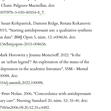
 Cham: Palgrave Macmillan. doi:
.1007/978-3-030-80554-8_7
.
, Susan Kirkpatrick, Damien Ridge, Renata Kokanovic
015. “Starting antidepressant use: a qualitative synthesis
an data”. BMJ Open 5, núm. 12: e008636. doi:
0.1136/bmjopen-2015-008636
.
ark Horowitz y Joanna Moncrieff. 2022. “Is the
an ‘urban legend’? An exploration of the status of the
 depression in the academic literature”. SSM - Mental
00098. doi:
.1016/j.ssmmh.2022.100098
.
y Peter Nolan. 2006. “Concordance with antidepressant
ary care”. Nursing Standard 20, núm. 52: 35-40. doi:
7748/ns2006.09.20.52.35.c4492
.