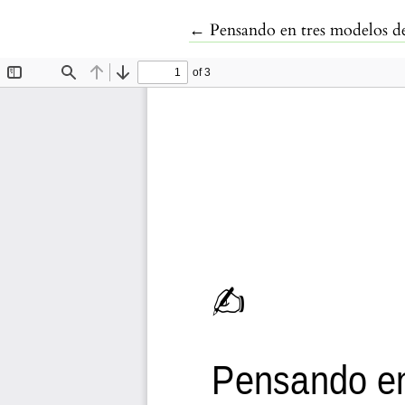
Volver a los detalles del artí
←
Pensando en tres modelos d