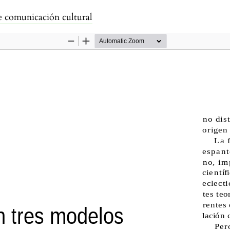
culo
e comunicación cultural