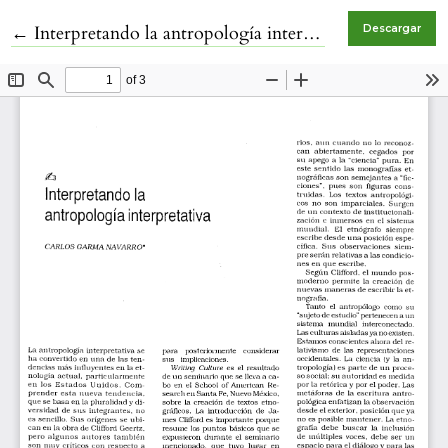
Volver a los detalles del artículo
←
Interpretando la antropología interpretativa
Descargar