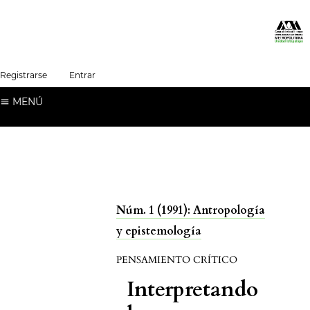
##plugins.themes.healthSciences.language.t
Registrarse
Entrar
Español (España)
MENÚ
Núm. 1 (1991): Antropología
y epistemología
PENSAMIENTO CRÍTICO
Interpretando