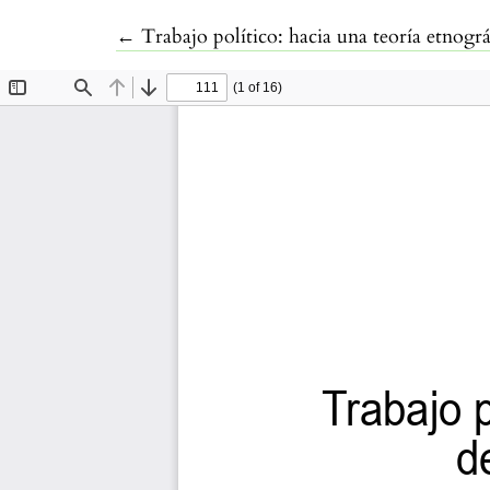
Volver a los detalles del artículo
←
Trabajo político: hacia una teoría etnográf