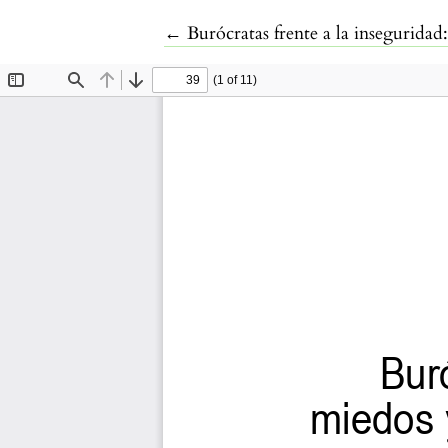
Volver a los detalles del artículo
←
Burócratas frente a la inseguridad