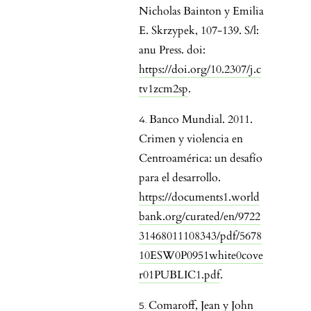
Nicholas Bainton y Emilia
E. Skrzypek, 107-139. S/l:
anu Press. doi:
https://doi.org/10.2307/j.c
tv1zcm2sp
.
Banco Mundial. 2011.
Crimen y violencia en
Centroamérica: un desafío
para el desarrollo.
https://documents1.world
bank.org/curated/en/9722
31468011108343/pdf/5678
10ESW0P0951white0cove
r01PUBLIC1.pdf
.
Comaroff, Jean y John