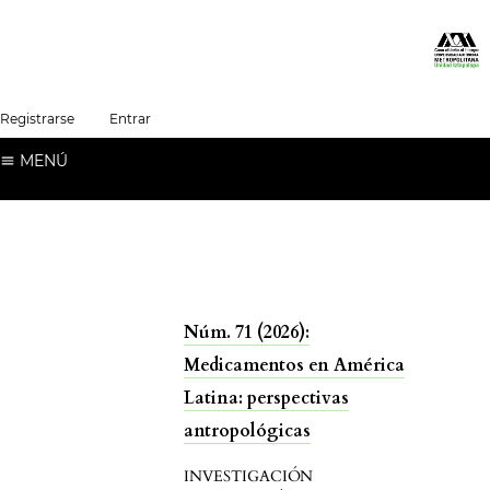
##plugins.themes.healthSciences.language.t
Registrarse
Entrar
Español (España)
MENÚ
Núm. 71 (2026):
Medicamentos en América
Latina: perspectivas
antropológicas
INVESTIGACIÓN