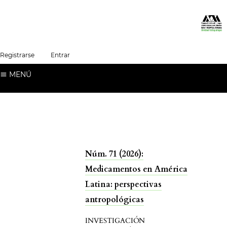
##plugins.themes.healthSciences.language.t
Registrarse
Entrar
Español (España)
MENÚ
Núm. 71 (2026):
Medicamentos en América
Latina: perspectivas
antropológicas
INVESTIGACIÓN