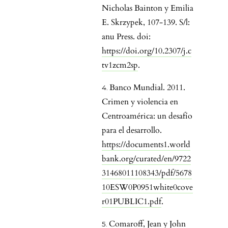
Nicholas Bainton y Emilia
E. Skrzypek, 107-139. S/l:
anu Press. doi:
https://doi.org/10.2307/j.c
tv1zcm2sp
.
Banco Mundial. 2011.
Crimen y violencia en
Centroamérica: un desafío
para el desarrollo.
https://documents1.world
bank.org/curated/en/9722
31468011108343/pdf/5678
10ESW0P0951white0cove
r01PUBLIC1.pdf
.
Comaroff, Jean y John