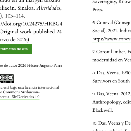
ndido en un margen urbano
Sovereignty, Knowl
liacán, Sinaloa.
Alteridades
,
Press.
1), 103–114.
Coneval (Consejo 
s://doi.org/10.24275/HRBG4
Social). 2021. Índi
Original work published 24
https://www.conev
arzo de 2026)
formatos de cita
Coronil Imber, F
modernidad en Vene
os de autor 2026 Héctor Augusto Parra
Das, Veena. 1990
Survivors en South 
ra está bajo una licencia internacional
ve Commons Atribución-
Das, Veena. 2012
rcial-SinDerivadas 4.0
.
Anthropology, edit
Blackwell.
Das, Veena y De