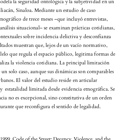
modela la seguridad ontológica y la subjetividad en un
iacán, Sinaloa. Mediante un estudio de caso
tnográfico de trece meses –que incluyó entrevistas,
análisis situacional– se examinan prácticas cotidianas,
ntextuales sobre incidencia delictiva y desconfianza
ultados muestran que, lejos de un vacío normativo,
elo que regula el espacio público, legitima formas de
maliza la violencia cotidiana. La principal limitación
de un solo caso, aunque sus dinámicas son comparables
anos. El valor del estudio reside en articular
y estatalidad limitada desde evidencia etnográfica. Se
cia no es excepcional, sino constitutiva de un orden
turante que reconfigura el sentido de legalidad.
 1999. Code of the Street: Decency, Violence, and the