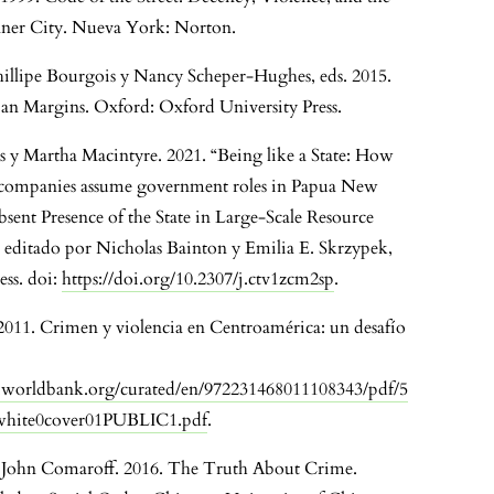
Inner City. Nueva York: Norton.
Phillipe Bourgois y Nancy Scheper-Hughes, eds. 2015.
ban Margins. Oxford: Oxford University Press.
s y Martha Macintyre. 2021. “Being like a State: How
 companies assume government roles in Papua New
sent Presence of the State in Large-Scale Resource
, editado por Nicholas Bainton y Emilia E. Skrzypek,
ess. doi:
https://doi.org/10.2307/j.ctv1zcm2sp
.
011. Crimen y violencia en Centroamérica: un desafío
1.worldbank.org/curated/en/972231468011108343/pdf/5
hite0cover01PUBLIC1.pdf
.
y John Comaroff. 2016. The Truth About Crime.