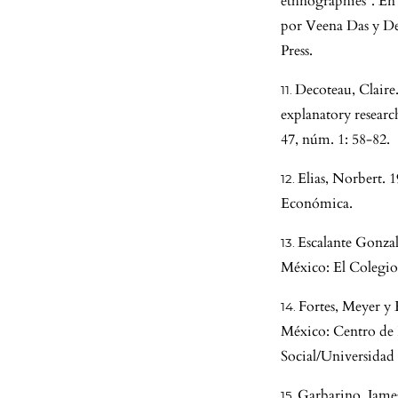
ethnographies”. En
por Veena Das y De
Press.
Decoteau, Claire.
explanatory researc
47, núm. 1: 58-82.
Elias, Norbert. 
Económica.
Escalante Gonzal
México: El Colegio
Fortes, Meyer y 
México: Centro de 
Social/Universida
Garbarino, James