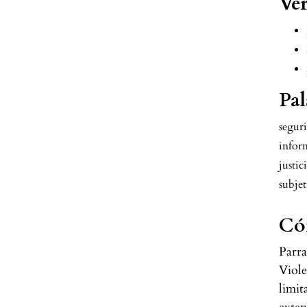
Ver
Pal
segur
infor
justici
subjet
Có
Parra
Viole
limit