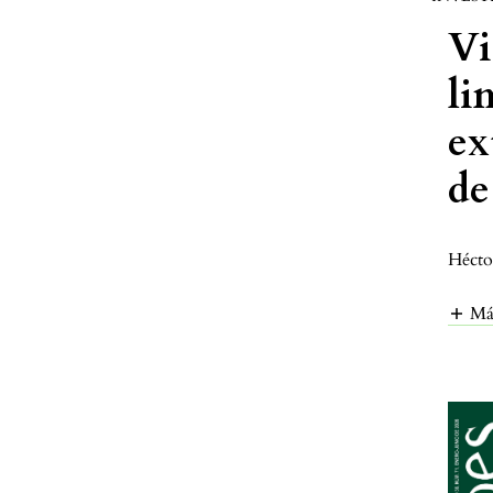
Vi
li
ex
de
Hécto
Má