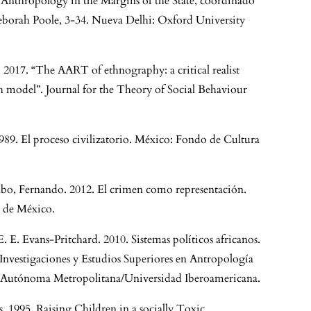
 Anthropology in the Margins of the State, coordinado
borah Poole, 3-34. Nueva Delhi: Oxford University
 2017. “The AART of ethnography: a critical realist
h model”. Journal for the Theory of Social Behaviour
1989. El proceso civilizatorio. México: Fondo de Cultura
bo, Fernando. 2012. El crimen como representación.
 de México.
E. E. Evans-Pritchard. 2010. Sistemas políticos africanos.
Investigaciones y Estudios Superiores en Antropología
d Autónoma Metropolitana/Universidad Iberoamericana.
. 1995. Raising Children in a socially Toxic