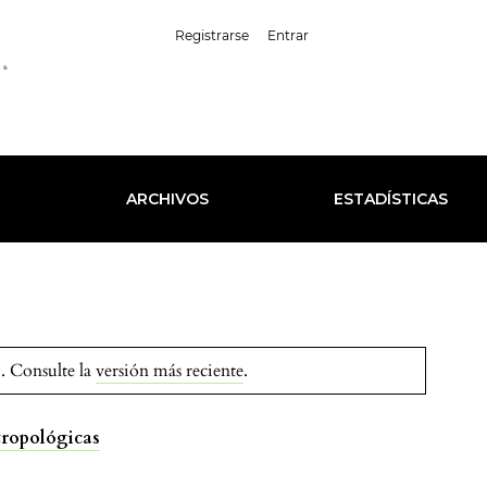
##plugins.themes.healt
Registrarse
Entrar
Español (España)
L
ARCHIVOS
ESTADÍSTICAS
. Consulte la
versión más reciente
.
tropológicas