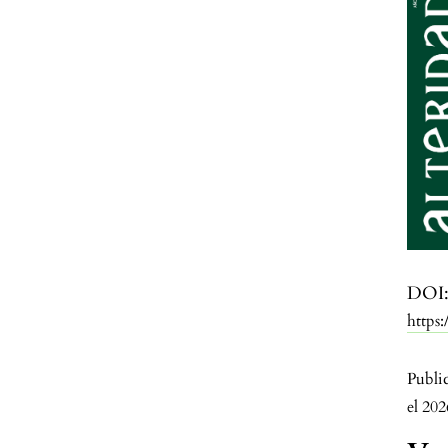
DOI
https
Publi
el 20