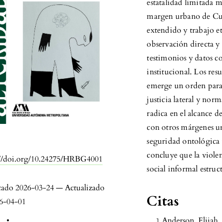
estatalidad limitada 
margen urbano de Cul
extendido y trabajo e
observación directa y 
testimonios y datos co
institucional. Los res
emerge un orden paral
justicia lateral y nor
radica en el alcance 
con otros márgenes urb
seguridad ontológica 
:
concluye que la violen
://doi.org/10.24275/HRBG4001
social informal estruc
cado 2026-03-24 — Actualizado
Citas
26-04-01
Anderson, Elijah.