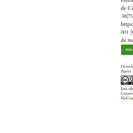
exte
de Cu
36
(7
http
001 (
de m
Más 
Derech
Zurita
Esta ob
Creati
NoCome