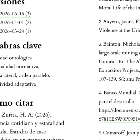
siones
Moral Life of the 
2026-06-15 (3)
Auyero, Javier, 
2026-04-01 (2)
Violence at the Ur
2026-03-24 (1)
abras clave
Bainton, Nichola
large-scale mining
idad ontológica
,
Guinea”. En The Ab
malidad normativa
,
Extraction Projects
a lateral
,
orden paralelo
,
107-139. S/l: anu Pr
ividad adaptativa
Banco Mundial. 2
mo citar
para el desarrollo.
https://documents
 Zurita, H. A. (2026).
67810ESW0P0951w
ncia cotidiana y estatalidad
ada. Estudio de caso
Comaroff, Jean 