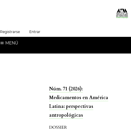
##plugins.themes.healthSciences.language.t
Registrarse
Entrar
Español (España)
MENÚ
Núm. 71 (2026):
Medicamentos en América
Latina: perspectivas
antropológicas
DOSSIER