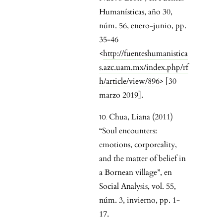
Humanísticas, año 30,
núm. 56, enero-junio, pp.
35-46
<
http://fuenteshumanistica
s.azc.uam.mx/index.php/rf
h/article/view/896
> [30
marzo 2019].
Chua, Liana (2011)
“Soul encounters:
emotions, corporeality,
and the matter of belief in
a Bornean village”, en
Social Analysis, vol. 55,
núm. 3, invierno, pp. 1-
17.