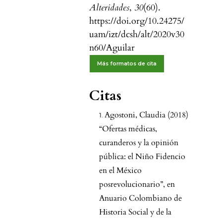
Alteridades
,
30
(60).
https://doi.org/10.24275/
uam/izt/dcsh/alt/2020v30
n60/Aguilar
Más formatos de cita
Citas
Agostoni, Claudia (2018)
“Ofertas médicas,
curanderos y la opinión
pública: el Niño Fidencio
en el México
posrevolucionario”, en
Anuario Colombiano de
Historia Social y de la