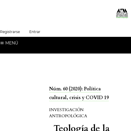
##plugins.themes.healthSciences.language.t
Registrarse
Entrar
Español (España)
MENÚ
Núm. 60 (2020): Política
cultural, crisis y COVID 19
INVESTIGACIÓN
ANTROPOLÓGICA
Teología de la