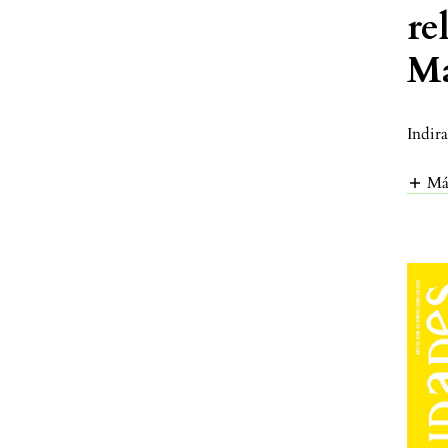
re
Ma
Indir
Má