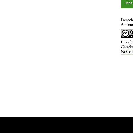
Más 
Derech
Autóno
Esta ob
Creati
NoCome