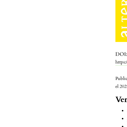
DOI
https
Publi
el 20
Ver