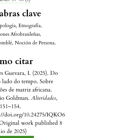
abras clave
pología
,
Etnografía
,
ones Afrobrasileñas
,
omblé
,
Noción de Persona.
mo citar
 Guevara, I. (2025). Do
o lado do tempo. Sobre
iões de matriz africana.
io Goldman.
Alteridades
,
 151–154.
s://doi.org/10.24275/IQKO6
Original work published 8
lio de 2025)