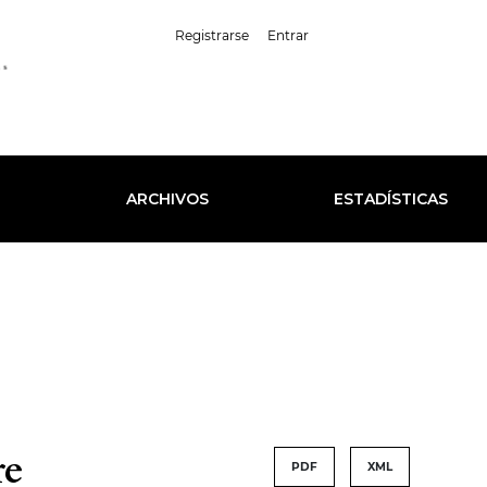
##plugins.themes.healt
Registrarse
Entrar
Español (España)
L
ARCHIVOS
ESTADÍSTICAS
re
PDF
XML