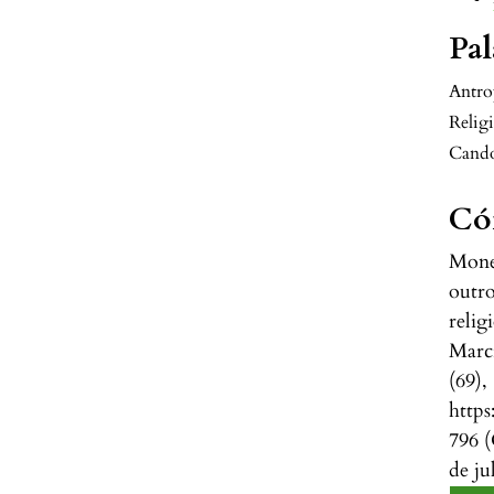
Pal
Antro
Religi
Cand
Có
Mones
outr
relig
Marc
(69),
http
796 (
de ju