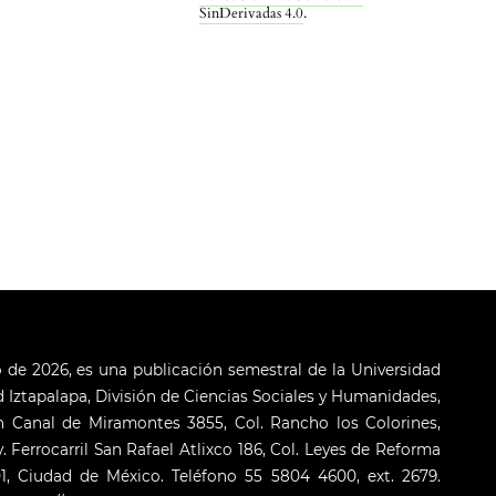
SinDerivadas 4.0
.
o de 2026, es una publicación semestral de la Universidad
Iztapalapa, División de Ciencias Sociales y Humanidades,
 Canal de Miramontes 3855, Col. Rancho los Colorines,
. Ferrocarril San Rafael Atlixco 186, Col. Leyes de Reforma
001, Ciudad de México. Teléfono 55 5804 4600, ext. 2679.