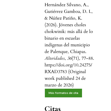
Hernández Silvano, A.,
Gutiérrez Gamboa, D. I.,
& Núñez Patiño, K.
(2026). Jóvenes choles
chokwinik: más allá de lo
binario en escuelas
indígenas del municipio
de Palenque, Chiapas.
Alteridades
,
36
(71), 77–88.
https://doi.org/10.24275/
RXAD3783 (Original
work published 24 de
marzo de 2026)
Más formatos de cita
Citas