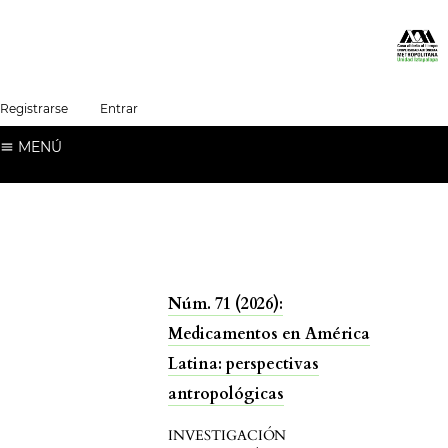
##plugins.themes.healthSciences.language.t
Registrarse
Entrar
Español (España)
MENÚ
Núm. 71 (2026):
Medicamentos en América
Latina: perspectivas
antropológicas
INVESTIGACIÓN