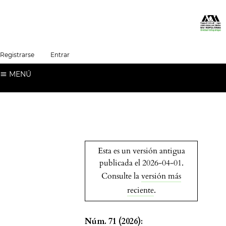
##plugins.themes.healthSciences.language.t
Registrarse
Entrar
Español (España)
MENÚ
Esta es un versión antigua
publicada el 2026-04-01.
Consulte la
versión más
reciente
.
Núm. 71 (2026):