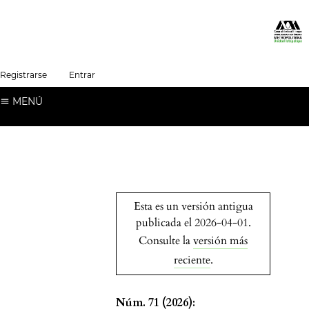
##plugins.themes.healthSciences.language.t
Registrarse
Entrar
Español (España)
MENÚ
Esta es un versión antigua
publicada el 2026-04-01.
Consulte la
versión más
reciente
.
Núm. 71 (2026):