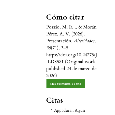
Cómo citar
Pozzio, M. R. ., & Morán
Pérez, A. V. (2026).
Presentación.
Alteridades
,
36
(71), 3–5.
https://doi.org/10.24275/J
ILD8581 (Original work
published 24 de marzo de
2026)
Más formatos de cita
Citas
Appadurai, Arjun