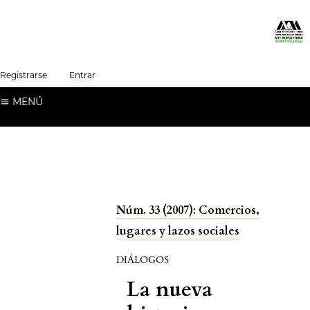
##plugins.themes.healthSciences.language.t
Registrarse
Entrar
Español (España)
MENÚ
Núm. 33 (2007): Comercios,
lugares y lazos sociales
DIÁLOGOS
La nueva