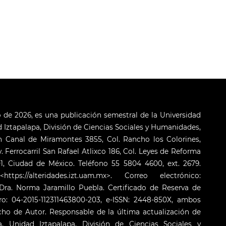
o de 2026, es una publicación semestral de la Universidad
Iztapalapa, División de Ciencias Sociales y Humanidades,
 Canal de Miramontes 3855, Col. Rancho los Colorines,
. Ferrocarril San Rafael Atlixco 186, Col. Leyes de Reforma
001, Ciudad de México. Teléfono 55 5804 4600, ext. 2679.
s://alteridades.izt.uam.mx>. Correo electrónico:
ra. Norma Jaramillo Puebla. Certificado de Reserva de
o: 04-2015-112311463800-203, e-ISSN: 2448-850X, ambos
cho de Autor. Responsable de la última actualización de
 Unidad Iztapalapa, División de Ciencias Sociales y