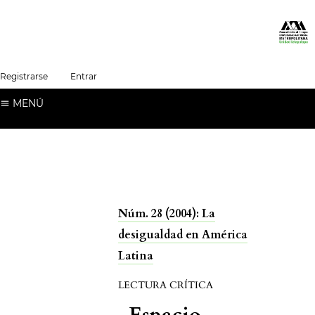
##plugins.themes.healthSciences.language.t
Registrarse
Entrar
Español (España)
MENÚ
Núm. 28 (2004): La
desigualdad en América
Latina
LECTURA CRÍTICA