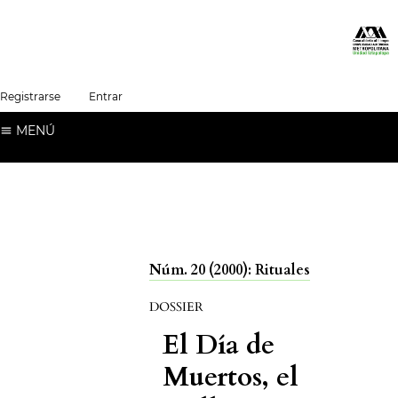
##plugins.themes.healthSciences.language.t
Registrarse
Entrar
Español (España)
MENÚ
Núm. 20 (2000): Rituales
DOSSIER
El Día de
Muertos, el