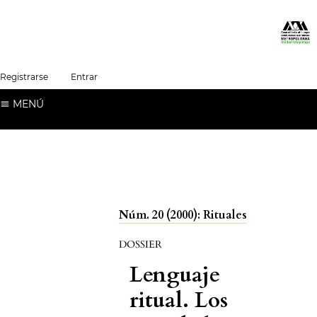
##plugins.themes.healthSciences.language.t
Registrarse
Entrar
Español (España)
MENÚ
Núm. 20 (2000): Rituales
DOSSIER
Lenguaje
ritual. Los