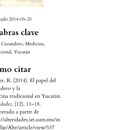
cado 2014-05-25
abras clave
Curandero
,
Medicina
,
cional
,
Yucatán
mo citar
r, R. (2014). El papel del
dero y la
ina tradicional en Yucatán.
idades
, (12), 11–18.
erado a partir de
://alteridades.izt.uam.mx/in
hp/Alte/article/view/537