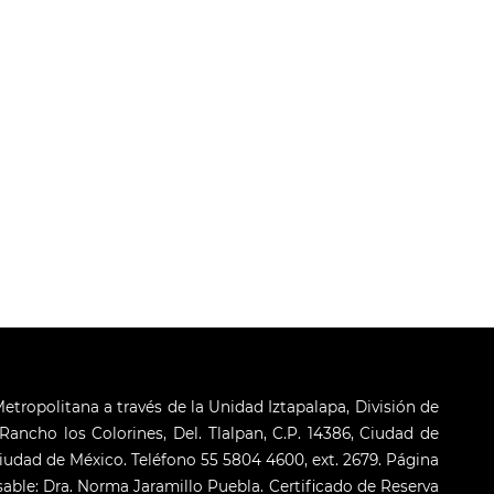
tropolitana a través de la Unidad Iztapalapa, División de
ncho los Colorines, Del. Tlalpan, C.P. 14386, Ciudad de
, Ciudad de México. Teléfono 55 5804 4600, ext. 2679. Página
sable: Dra. Norma Jaramillo Puebla. Certificado de Reserva