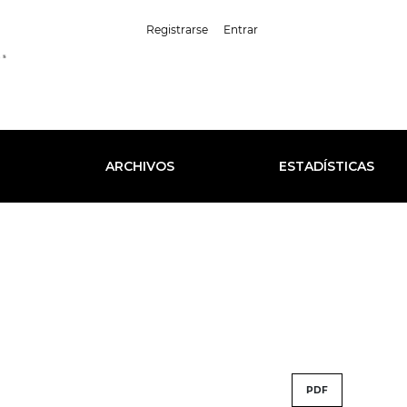
##plugins.themes.healt
Registrarse
Entrar
Español (España)
L
ARCHIVOS
ESTADÍSTICAS
PDF