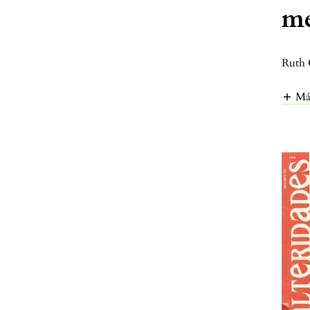
me
Ruth 
Má