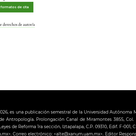
formatos de cita
e derechos de autor/a
2026, es una publicación semestral de la Universidad Autónoma Me
 Antropología. Prolongación Canal de Miramontes 3855, Col. Ra
. Leyes de Reforma 1ra sección, Iztapalapa, C.P. 09310, Edif. F-001
.uam.mx>. Correo electrónico: <alte@xanum.uam.mx>. Editor Respon