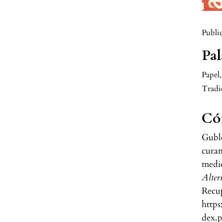
Publi
Pal
Papel
,
Tradi
Có
Guble
curan
medic
Alter
Recup
https
dex.p