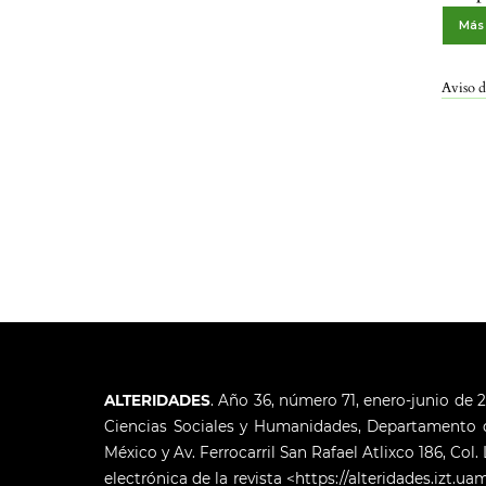
Más 
Aviso d
ALTERIDADES
. Año 36, número 71, enero-junio de 
Ciencias Sociales y Humanidades, Departamento de
México y Av. Ferrocarril San Rafael Atlixco 186, Col
electrónica de la revista <https://alteridades.izt