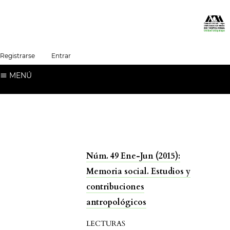
##plugins.themes.healthSciences.language.t
Registrarse
Entrar
Español (España)
MENÚ
Núm. 49 Ene-Jun (2015):
Memoria social. Estudios y
contribuciones
antropológicos
LECTURAS