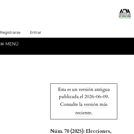
##plugins.themes.healthSciences.language.t
Registrarse
Entrar
Español (España)
MENÚ
Esta es un versión antigua
publicada el 2026-06-09.
Consulte la
versión más
reciente
.
Núm. 70 (2025): Elecciones,