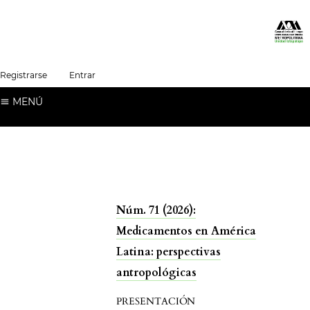
##plugins.themes.healthSciences.language.t
Registrarse
Entrar
Español (España)
MENÚ
Núm. 71 (2026):
Medicamentos en América
Latina: perspectivas
antropológicas
PRESENTACIÓN