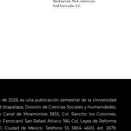
Atribución-NoComercial-
SinDerivadas 4.0
.
o de 2026, es una publicación semestral de la Universidad
Iztapalapa, División de Ciencias Sociales y Humanidades,
 Canal de Miramontes 3855, Col. Rancho los Colorines,
. Ferrocarril San Rafael Atlixco 186, Col. Leyes de Reforma
001, Ciudad de México. Teléfono 55 5804 4600, ext. 2679.