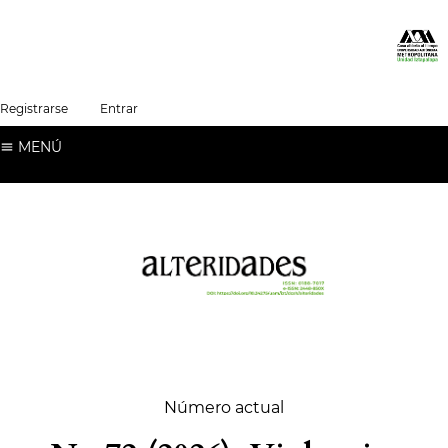
##plugins.themes.healthSciences.language.t
Registrarse
Entrar
Español (España)
MENÚ
Número actual